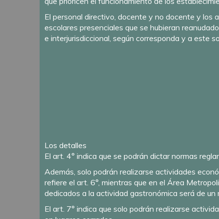
que prioricen el funcionamiento de los establecim
El personal directivo, docente y no docente y los
escolares presenciales que se hubieran reanudado,
e interjurisdiccional, según corresponda y a este so
Los detalles
El art. 4° indica que se podrán dictar normas reglam
Además, solo podrán realizarse actividades económi
refiere el art. 6°, mientras que en el Área Metrop
dedicados a la actividad gastronómica será de un 
El art. 7° indica que solo podrán realizarse activ