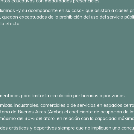
ientos educativos con modalidades presenciales.
 alumnos -y su acompañante en su caso-, que asistan a clases p
 quedan exceptuados de la prohibición del uso del servicio públ
lo efecto.
entarias para limitar la circulación por horarios o por zonas.
cas, industriales, comerciales o de servicios en espacios cerra
olitana de Buenos Aires (Amba) el coeficiente de ocupación de la
máximo del 30% del aforo, en relación con la capacidad máxima 
idades artísticas y deportivas siempre que no impliquen una conc