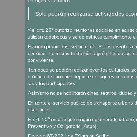
en lugares cerrados.
Solo podrán realizarse actividades econ
Y el art. 25° autoriza reuniones sociales en espac
utilicen tapabocas y se dé estricto cumplimiento a
Estarán prohibidos, según el art. 8°, los eventos c
cerrados. La misma limitación regirá en espacios al 
conviviente.
Tampoco se podrán realizar eventos culturales, soci
práctica de cualquier deporte en lugares cerrado
los y las participantes.
Asimismo no se habilitarán cines, teatros, clubes y
En tanto el servicio público de transporte urbano 
esenciales.
El art. 10° resaltó que ningún aglomerado urbano, 
Preventivo y Obligatorio (Aspo).
Decreto 67/2021
by
Télam
on Scribd