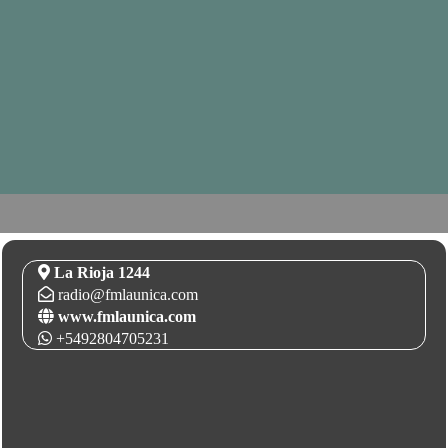
La Rioja 1244
radio@fmlaunica.com
www.fmlaunica.com
+5492804705231