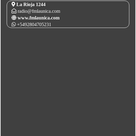
La Rioja 1244
radio@fmlaunica.com
www.fmlaunica.com
+5492804705231