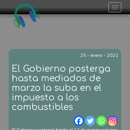
Toggle
navigat
25 - enero - 2021
El Gobierno posterga
hasta mediados de
marzo la suba en el
impuesto a los
combustibles
El Gobierno postergó hasta el 12 de marzo próximo