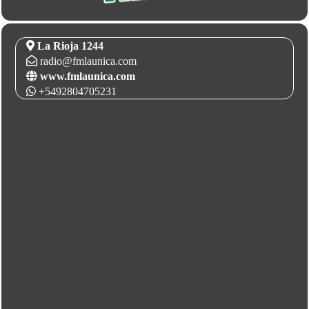
La Rioja 1244
radio@fmlaunica.com
www.fmlaunica.com
+5492804705231