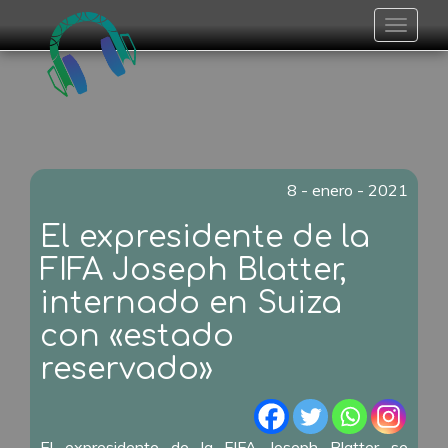
Toggle
navigat
8 - enero - 2021
El expresidente de la
FIFA Joseph Blatter,
internado en Suiza
con «estado
reservado»
El expresidente de la FIFA Joseph Blatter se