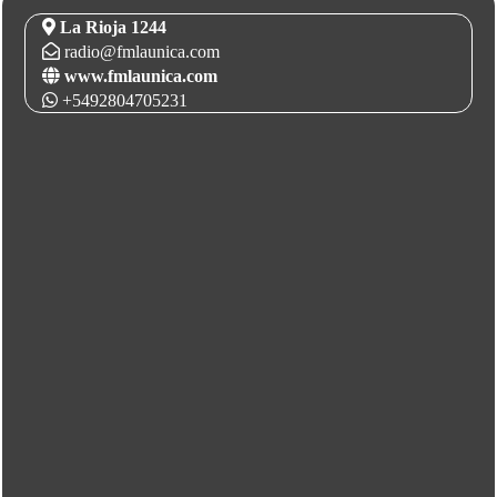
La Rioja 1244
radio@fmlaunica.com
www.fmlaunica.com
+5492804705231