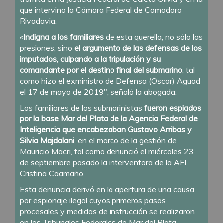
que intervino la Cámara Federal de Comodoro
Rivadavia.
«
Indigna a los familiares
de esta querella, no sólo las
presiones, sino
el argumento de las defensas de los
imputados, culpando a la tripulación y su
comandante por el destino final del submarino
, tal
como hizo el exministro de Defensa (Oscar) Aguad
el 17 de mayo de 2019″, señaló la abogada.
Los familiares de los submarinistas
fueron espiados
por la base Mar del Plata de la Agencia Federal de
Inteligencia que encabezaban Gustavo Arribas y
Silvia Majdalani
, en el marco de la gestión de
Mauricio Macri, tal como denunció el miércoles 23
de septiembre pasado la interventora de la AFI,
Cristina Caamaño.
Esta denuncia derivó en la apertura de una causa
por espionaje ilegal cuyos primeros pasos
procesales y medidas de instrucción se realizaron
en los Tribunales Federales de Mar del Plata