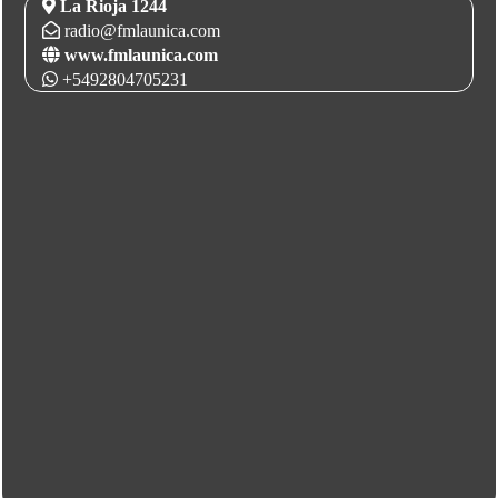
La Rioja 1244
radio@fmlaunica.com
www.fmlaunica.com
+5492804705231