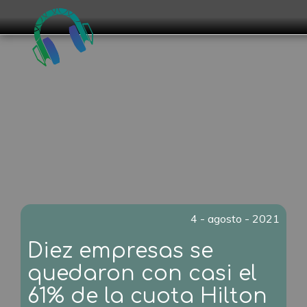
4 - agosto - 2021
Diez empresas se
quedaron con casi el
61% de la cuota Hilton