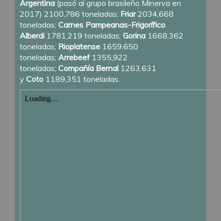
Argentina
(pasó al grupo brasileño Minerva en
2017) 2100,786 toneladas;
Friar
2034,668
toneladas;
Carnes Pampeanas-Frigorífico
Alberdi
1781,219 toneladas;
Gorina
1668,362
toneladas;
Rioplatense
1659,650
toneladas;
Arrebeef
1355,922
toneladas;
Compañía Bernal
1263,631
y
Coto
1189,351 toneladas.