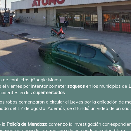
 de conflictos (Google Maps)
el viernes por intentar cometer
saqueos
en los municipios de
L
ncidentes en los
supermercados
.
 robos comenzaron a circular el jueves por la aplicación de me
rnada del 17 de agosto. Además, se difundió un video de un saq
 la Policía de Mendoza
comenzó la investigación correspondien
llanamientos, según la información a la que pudo acceder
Télam
.