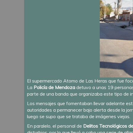
El supermercado Atomo de Las Heras que fue foco
La
Policía de Mendoza
detuvo a unas 19 personas 
parte de una banda que organizaba este tipo de i
Los mensajes que fomentaban llevar adelante estos
autoridades a permanecer bajo alerta desde la jo
luego se supo que se trataba de imágenes viejas.
En paralelo, el personal de
Delitos Tecnológicos de
disturbios, por lo que llevó a cabo una serie de a