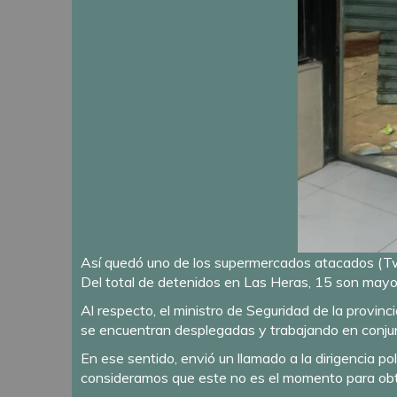
Así quedó uno de los supermercados atacados (
Del total de detenidos en Las Heras, 15 son mayor
Al respecto, el ministro de Seguridad de la provinc
se encuentran desplegadas y trabajando en conjunt
En ese sentido, envió un llamado a la dirigencia pol
consideramos que este no es el momento para obte