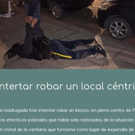
intertar robar un local cént
a madrugada tras intentar robar un kiosco, en pleno centro de 
los efectivos policiales que había sido noticiados de la situació
el cristal de la ventana que funciona como lugar de expendio de