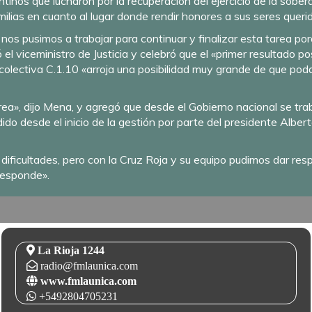
entinos que lucharon por la recuperación del ejercicio de la sober
milias en cuanto al lugar donde rendir honores a sus seres queri
s pusimos a trabajar para continuar y finalizar esta tarea por
 el viceministro de Justicia y celebró que el «primer resultado p
colectiva C.1.10 «arroja una posibilidad muy grande de que pod
ea», dijo Mena, y agregó que desde el Gobierno nacional se tra
dido desde el inicio de la gestión por parte del presidente Alber
ficultades, pero con la Cruz Roja y su equipo pudimos dar resp
responde».
La Rioja 1244
radio@fmlaunica.com
www.fmlaunica.com
+5492804705231