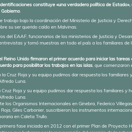
identificaciones constituye «una verdadera política de Estado»,
l Gobierno
.
trabajo bajo la coordinación del Ministerio de Justicia y Dere
bre su ser querido caído en Malvinas.
 del EAAF, funcionarios de los ministerios de Justicia y Desarr
 entrevistas y tomó muestras en todo el país a los familiares de 
 Reino Unido firmaron el primer acuerdo para iniciar las tareas
do para posibilitar los trabajos en las islas
, que comenzaron 
 Cruz Roja y su equipo pudimos dar respuesta los familiares y 
lfredo Luna.
nte los Organismos Internacionales en Ginebra, Federico Villegas
 Roja, Giles Carbonier, suscribieron los instrumentos internacio
oraria en Caleta Trullo.
rimera fase iniciada en 2012 con el primer Plan de Proyecto Hum