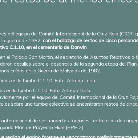
res del equipo del Comité Internacional de la Cruz Roja (CICR) 
n la guerra de 1982,
con el hallazgo de restos de cinco persona
tiva C.1.10, en el cementerio de Darwin
.
n el Palacio San Martin, el secretario de Asuntos Relativos a Ma
rindaron detalles sobre el desarrollo de la segunda etapa del Pl
tinos caídos en la Guerra de Malvinas de 1982.
dos en la tumba C.1.10. Foto: Alfredo Luna.
reviamente por el equipo del Comité Internacional de la Cruz R
rcoles sobre una tumba colectiva se encontraron restos de cin
po internacional de seis expertos forenses -entre ellos dos arge
l Segundo Plan de Proyecto Hum (PPH 2).
ue realiza el equipo forense se «encontraron preliminarmente r