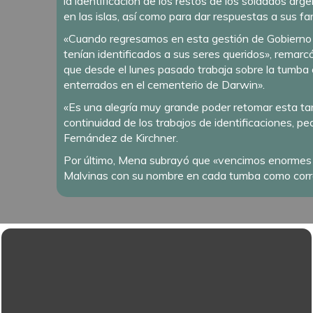
la identificación de los restos de los soldados arg
en las islas, así como para dar respuestas a sus fa
«Cuando regresamos en esta gestión de Gobierno no
tenían identificados a sus seres queridos», remarcó
que desde el lunes pasado trabaja sobre la tumba 
enterrados en el cementerio de Darwin».
«Es una alegría muy grande poder retomar esta tar
continuidad de los trabajos de identificaciones, pe
Fernández de Kirchner.
Por último, Mena subrayó que «vencimos enormes di
Malvinas con su nombre en cada tumba como cor