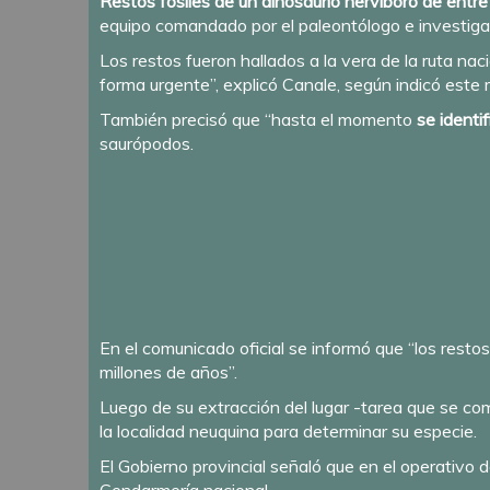
Restos fósiles de un dinosaurio hervíboro de entr
equipo comandado por el paleontólogo e investigad
Los restos fueron hallados a la vera de la ruta naci
forma urgente”, explicó Canale, según indicó est
También precisó que “hasta el momento
se identi
saurópodos.
En el comunicado oficial se informó que “los rest
millones de años”.
Luego de su extracción del lugar -tarea que se co
la localidad neuquina para determinar su especie.
El Gobierno provincial señaló que en el operativo d