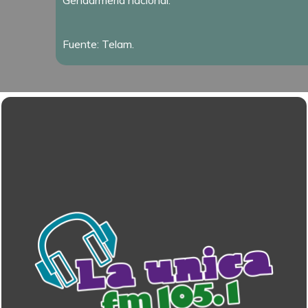
Gendarmería nacional.
Fuente: Telam.