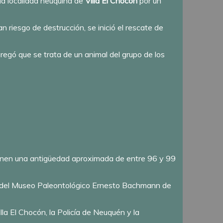
a localidad neuquina de
Villa El Chocón
por un
an riesgo de destrucción, se inició el rescate de
gregó que se trata de un animal del grupo de los
 tienen una antigüedad aproximada de entre 96 y 99
rio del Museo Paleontológico Ernesto Bachmann de
lla El Chocón, la Policía de Neuquén y la