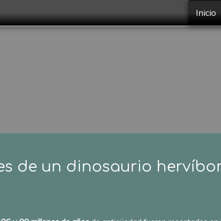
Inicio
es de un dinosaurio hervíbor