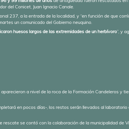
e 96 y 99 millones de años
de antigüedad fueron rescatados en l
or del Conicet, Juan Ignacio Canale.
onal 237, a la entrada de la localidad, y “en función de que corrí
e martes un comunicado del Gobierno neuquino.
ficaron huesos largos de las extremidades de un herbívoro
”, y a
os aparecieron a nivel de la roca de la Formación Candeleros y
mpletará en pocos días-, los restos serán llevados al laborato
e rescate se contó con la colaboración de la municipalidad de Vi