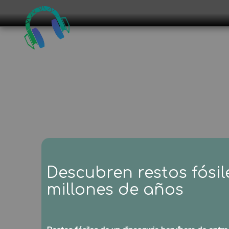
Descubren restos fósil
millones de años