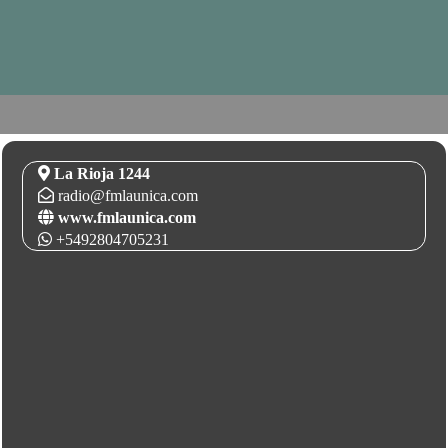
La Rioja 1244
radio@fmlaunica.com
www.fmlaunica.com
+5492804705231