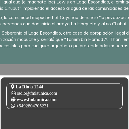
“al igual que (el magnate Joe) Lewis en Lago Escondido, el emir
río Chubut”, impidiendo el acceso al agua de las comunidades de 
, la comunidad mapuche Lof Cayunao denunció “la privatización
s perennes que dan inicio al arroyo La Horqueta y al río Chubut.
a Soberanía al Lago Escondido, otro caso de apropiación ilegal
ganización mapuche y señaló que “Tamim bin Hamad Al Thani, emi
esibles para cualquier argentino que pretenda adquirir tierras a
La Rioja 1244
radio@fmlaunica.com
www.fmlaunica.com
+5492804705231