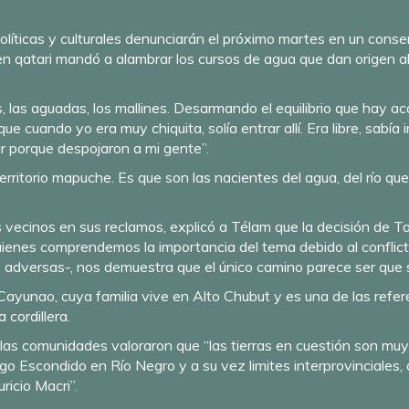
olíticas y culturales denunciarán el próximo martes en un conse
n qatari mandó a alambrar los cursos de agua que dan origen al
 las aguadas, los mallines. Desarmando el equilibrio que hay ac
 cuando yo era muy chiquita, solía entrar allí. Era libre, sabía
 porque despojaron a mi gente”.
erritorio mapuche. Es que son las nacientes del agua, del río qu
vecinos en sus reclamos, explicó a Télam que la decisión de Ta
quienes comprendemos la importancia del tema debido al conflict
 adversas-, nos demuestra que el único camino parece ser que se
Cayunao, cuya familia vive en Alto Chubut y es una de las refe
 cordillera.
 las comunidades valoraron que “las tierras en cuestión son mu
ago Escondido en Río Negro y a su vez limites interprovinciales,
ricio Macri”.