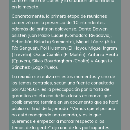
como el inicio de clases y la situación de la minería
en la meseta.
Concretamente, la primera etapa de reuniones
comenzó con la presencia de 10 intendentes:
además del anfitrión dolavense, Dante Bowen,
asisten Juan Pablo Luque (Comodoro Rivadavia),
Sebastián Balochi (Sarmiento), Miguel López (Alto
Río Senguer), Pol Huisman (El Hoyo), Miguel Ingram
(Trevelin), Oscar Currilén (El Maitén), Antonio Reato
(Epuyén), Silvio Bourdargham (Cholila) y Augusto
Sánchez (Lago Puelo).
La reunión se realiza en estos momentos y uno de
los temas centrales, según una fuente consultada
por ADNSUR, es la preocupación por la falta de
garantías en el inicio de las clases en marzo, que
posiblemente termine en un documento que se hará
público al final de la jornada. “Vemos que el partido
no está manejando una agenda, y es lo que
queremos e empezar a marcar respecto a los
temas de la gente” dijo uno de los participantes,