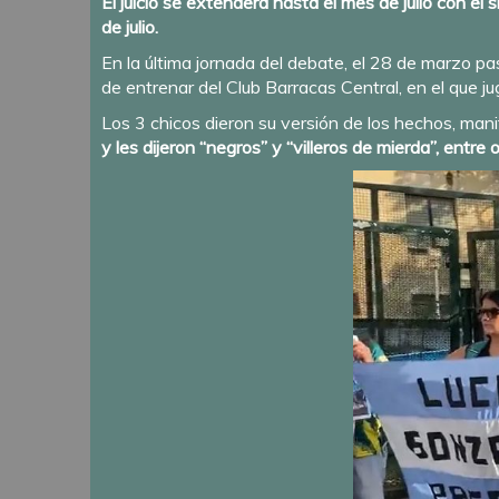
El juicio se extenderá hasta el mes de julio con el
de julio.
En la última jornada del debate, el 28 de marzo pa
de entrenar del Club Barracas Central, en el que j
Los 3 chicos dieron su versión de los hechos, manif
y les dijeron “negros” y “villeros de mierda”, entre o