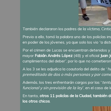
También declararon los padres de la víctima, Cintia
Previo a ello, tomó la palabra uno de los policías 
en poder de los jóvenes, ya que solo los vio “a dist
Por el crimen de Lucas se encuentran detenidos y 
mayor
Fabián Andrés López
(48) y el oficial
Juan 
cumplimientos del deber”, por lo que no cometieron 
A los 3 se les adjudica la coautoría del delito de “
h
premeditado de dos o más personas y por comet
Además, los tres enfrentarán cargos por las “
tent
funcional y sin previsión de la ley
”, en el caso de
En tanto,
otros 11 policías de la Ciudad, también 
los otros chicos
.