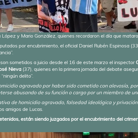
 López y Mario González, quienes recordaron el día que mataron a
imputados por encubrimiento, el oficial Daniel Rubén Espinosa (3
ancia”.
son sometidos a juicio desde el 16 de este marzo el inspector
José Nieva
(37), quienes en la primera jornada del debate asegu
“ningún delito”.
omicidio agravado por haber sido cometido con alevosía, por p
erse abusando de su función o cargo por un miembro de una 
ativa de homicidio agravado, falsedad ideológica y privación
 los amigos de Lucas.
detenidos, están siendo juzgados por el encubrimiento del crime