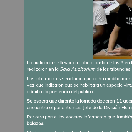
La audiencia se llevará a cabo a partir de las 9 en 
realizaron en la
Sala Auditorium
de los tribunales
Los informantes señalaron que dicha modificación
vez que indicaron que se habilitará un espacio vir
admitirá la presencia del público.
Se espera que durante la jornada declaren 11 agent
encuentra el por entonces Jefe de la División Hom
Por otra parte, los voceros informaron que
también
balazos.