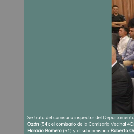
Se trata del comisario inspector del Departamen
Ozán
(54); el comisario de la Comisaría Vecinal 4D
Horacio Romero
(51) y el subcomisario
Roberto Or