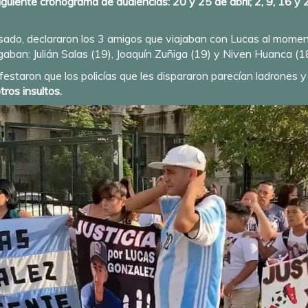
 siguiente cronograma de audiencias: 20 y 25 de abril; 2, 9, 16 y 
sado, declararon los 3 amigos que viajaban con Lucas al moment
ugaban: Julián Salas (19), Joaquín Zuñiga (19) y Niven Huanca (1
estaron que los policías que les dispararon parecían ladrones y 
tros insultos.