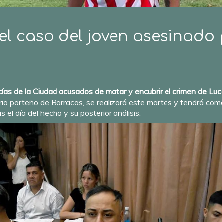
el caso del joven asesinado p
cías de la Ciudad acusados de matar y encubrir el crimen de L
io porteño de Barracas, se realizará este martes y tendrá como
 el día del hecho y su posterior análisis.