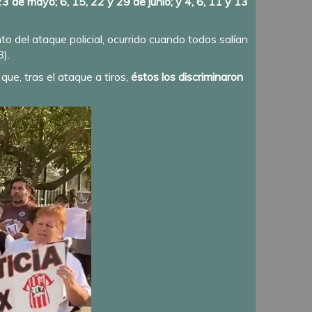
23 de mayo; 6, 15, 22 y 29 de junio; y 4, 6, 11 y 13
o del ataque policial, ocurrido cuando todos salían
8).
que, tras el ataque a tiros,
éstos los discriminaron