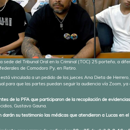
la sede del Tribunal Oral en lo Criminal (TOC) 25 porteño, a dife
 federales de Comodoro Py, en Retiro.
 está vinculada a un pedido de los jueces Ana Dieta de Herrero
tual para que las partes puedan seguir la audiencia vía Zoom, ya
es de la PFA que participaron de la recopilación de evidencias
icidios, Gustavo Gauna.
 darán su testimonio las médicas que atendieron a Lucas en el