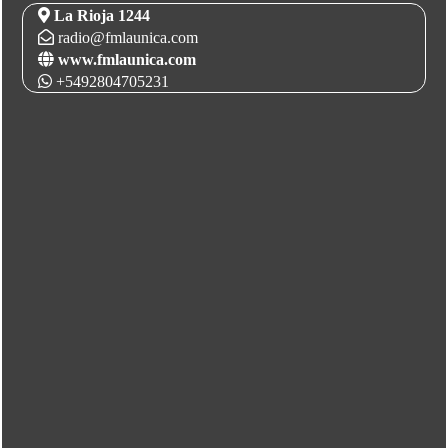
La Rioja 1244
radio@fmlaunica.com
www.fmlaunica.com
+5492804705231