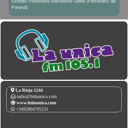
Estadio: Presbítero Bartolomé Grella (Patronato, de
Paraná).
La Rioja 1244
radio@fmlaunica.com
www.fmlaunica.com
+5492804705231