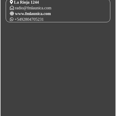
La Rioja 1244
radio@fmlaunica.com
www.fmlaunica.com
+5492804705231