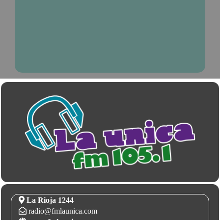
La Rioja 1244
radio@fmlaunica.com