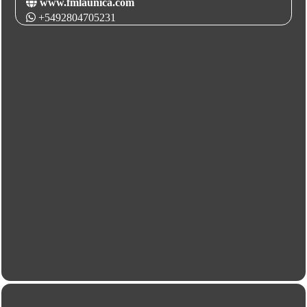
www.fmlaunica.com
+5492804705231