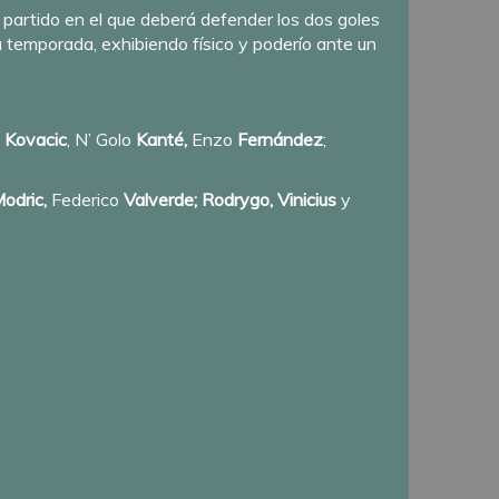
 partido en el que deberá defender los dos goles
temporada, exhibiendo físico y poderío ante un
o
Kovacic
, N’ Golo
Kanté,
Enzo
Fernández
;
odric,
Federico
Valverde;
Rodrygo, Vinicius
y