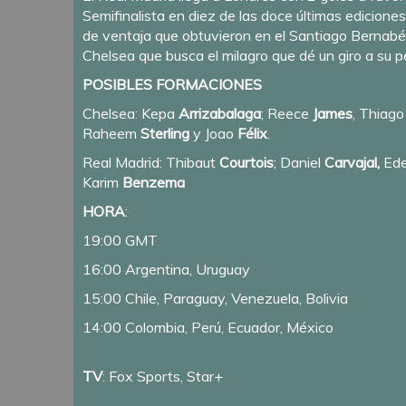
Semifinalista en diez de las doce últimas edicion
de ventaja que obtuvieron en el Santiago Bernabé
Chelsea que busca el milagro que dé un giro a su
POSIBLES FORMACIONES
Chelsea: Kepa
Arrizabalaga
; Reece
James
, Thiag
Raheem
Sterling
y Joao
Félix
.
Real Madrid: Thibaut
Courtois
; Daniel
Carvajal,
Ed
Karim
Benzema
HORA
:
19:00 GMT
16:00 Argentina, Uruguay
15:00 Chile, Paraguay, Venezuela, Bolivia
14:00 Colombia, Perú, Ecuador, México
TV
: Fox Sports, Star+