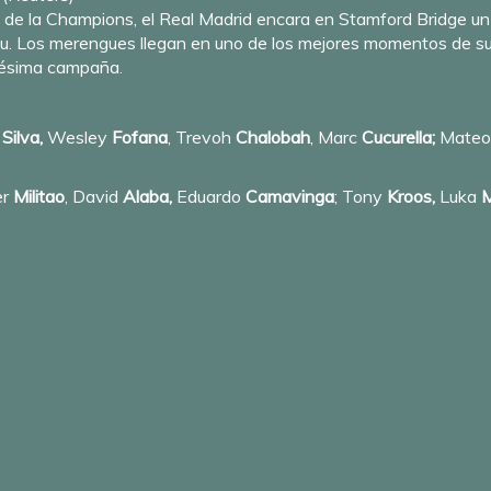
es de la Champions, el Real Madrid encara en Stamford Bridge un
u. Los merengues llegan en uno de los mejores momentos de su 
 pésima campaña.
o
Silva,
Wesley
Fofana
, Trevoh
Chalobah
, Marc
Cucurella;
Mate
er
Militao
, David
Alaba,
Eduardo
Camavinga
; Tony
Kroos,
Luka
M