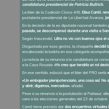
candidatura presidencial de Patricia Bullrich.
La líder de la Coalición Cívica-ARI,
Elisa Carrió
,
ren
postulante presidencial de La Libertad Avanza,
Ja
En la decisión de la ex diputada nacional también
pasado, se descompensó durante una visita a Sant
Según trascendió,
Lilita no vio con buenos ojos el 
Disgustada por esos gestos, la chaqueña
decidió 
encabezado la boleta en esa categoría acompañan
La noticia de su renuncia a la candidatura se conoc
a la Casa Rosada:
«Yo creo que tendría un rol de
En ese sentido, esbozó que el líder del PRO sería
«Un embajador plenipotenciario, una cosa así. No s
y abrir, digamos, mercados»
, añadió.
Pese a su renuncia a la postulación al Parlasur, al
cara a las elecciones generales del 22 de octubre.
Carrió tiene previsto dar
dos encuentros virtuales