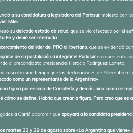
unció a su candidatura a legisladora del Parlasur
, molesta con l
vier Milei
.
 pesó su
delicado estado de salud
, que se vio afectado por el 
a Fe y debió ser internada
.
acercamiento del líder del PRO al libertario
, que se evidenció co
bajarse de su postulación a integrar el Parlasur
en representación
do al precandidato presidencial Horacio Rodríguez Larreta.
ió casi al mismo tiempo que las declaraciones de Milei sobre el e
stacado como un representante de la Argentina»
.
«una figura por encima de Cancillería y demás, sino como un rep
é cómo se define. Habría que crear la figura. Pero creo que es 
legados a Carrió aclararon que
apoyará a la candidata presidencia
 los martes 22 y 29 de agosto sobre «La Argentina que viene»
,