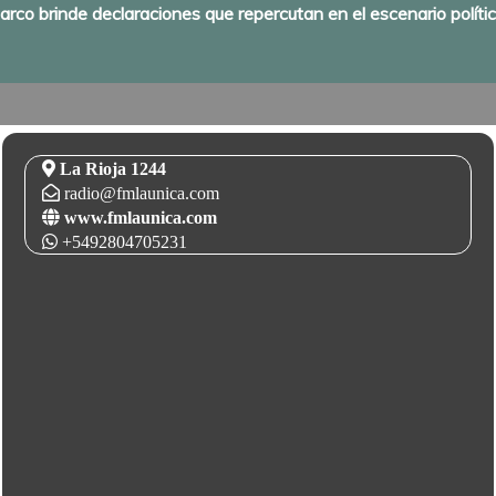
rco brinde declaraciones que repercutan en el escenario políti
La Rioja 1244
radio@fmlaunica.com
www.fmlaunica.com
+5492804705231