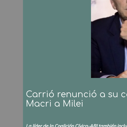
Carrió renunció a su c
Macri a Milei
La líder de la Coalición Cívica-ARI también inc