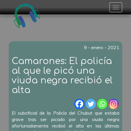
Toggle
navigat
9 - enero - 2021
Camarones: El policía
al que le picó una
viuda negra recibió el
alta
El suboficial de la Policía del Chubut que estaba
grave tras ser picado por una viuda negra
afortunadamente recibió el alta en las últimas