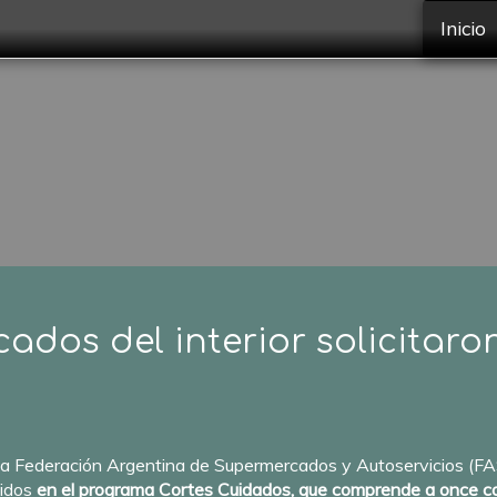
Inicio
dos del interior solicitaron
 Federación Argentina de Supermercados y Autoservicios (FAS
uidos
en el programa Cortes Cuidados, que comprende a once c