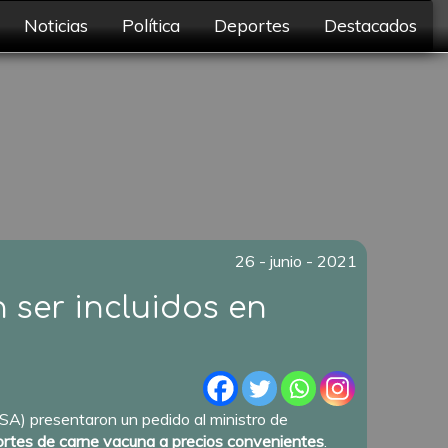
Noticias
Política
Deportes
Destacados
26 - junio - 2021
 ser incluidos en
A) presentaron un pedido al ministro de
ortes de carne vacuna a precios convenientes
.