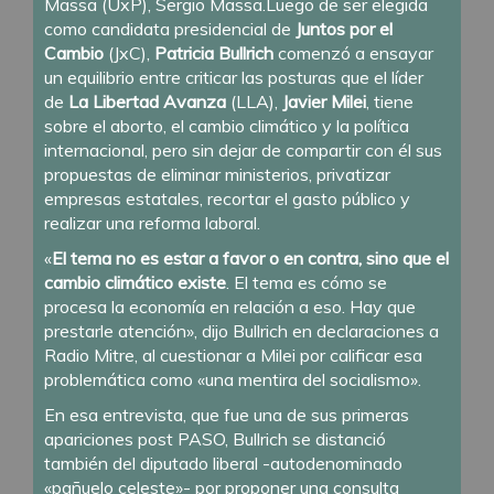
Massa (UxP), Sergio Massa.Luego de ser elegida
como candidata presidencial de
Juntos por el
Cambio
(JxC),
Patricia Bullrich
comenzó a ensayar
un equilibrio entre criticar las posturas que el líder
de
La Libertad Avanza
(LLA),
Javier Milei
, tiene
sobre el aborto, el cambio climático y la política
internacional, pero sin dejar de compartir con él sus
propuestas de eliminar ministerios, privatizar
empresas estatales, recortar el gasto público y
realizar una reforma laboral.
«
El tema no es estar a favor o en contra, sino que el
cambio climático existe
. El tema es cómo se
procesa la economía en relación a eso. Hay que
prestarle atención», dijo Bullrich en declaraciones a
Radio Mitre, al cuestionar a Milei por calificar esa
problemática como «una mentira del socialismo».
En esa entrevista, que fue una de sus primeras
apariciones post PASO, Bullrich se distanció
también del diputado liberal -autodenominado
«pañuelo celeste»- por proponer una consulta