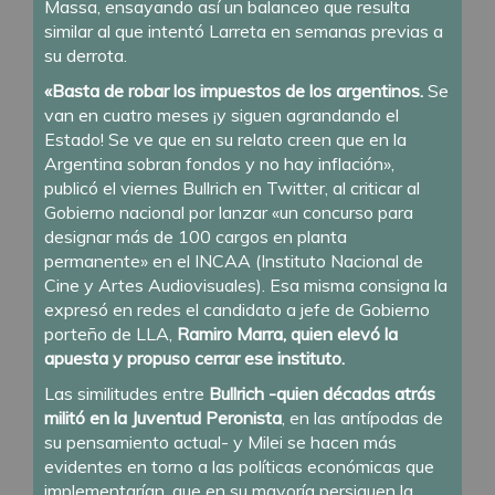
Massa, ensayando así un balanceo que resulta
similar al que intentó Larreta en semanas previas a
su derrota.
«Basta de robar los impuestos de los argentinos.
Se
van en cuatro meses ¡y siguen agrandando el
Estado! Se ve que en su relato creen que en la
Argentina sobran fondos y no hay inflación»,
publicó el viernes Bullrich en Twitter, al criticar al
Gobierno nacional por lanzar «un concurso para
designar más de 100 cargos en planta
permanente» en el INCAA (Instituto Nacional de
Cine y Artes Audiovisuales). Esa misma consigna la
expresó en redes el candidato a jefe de Gobierno
porteño de LLA,
Ramiro Marra, quien elevó la
apuesta y propuso cerrar ese instituto.
Las similitudes entre
Bullrich -quien décadas atrás
militó en la Juventud Peronista
, en las antípodas de
su pensamiento actual- y Milei se hacen más
evidentes en torno a las políticas económicas que
implementarían, que en su mayoría persiguen la