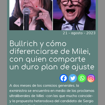
21 - agosto - 2023
Bullrich y cómo
diferenciarse de Milei,
con quien comparte
un duro plan de ajuste
A dos meses de los comicios generales, la
exministra se encuentra en medio de las proclamas
ultraliberales de Milei -con las que mucho coincide-
y la propuesta heterodoxa del candidato de Sergio