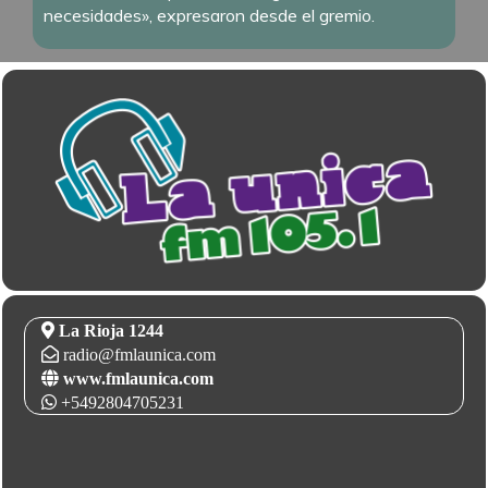
necesidades», expresaron desde el gremio.
La Rioja 1244
radio@fmlaunica.com
www.fmlaunica.com
+5492804705231