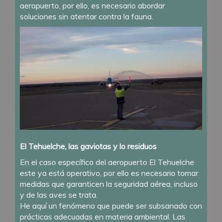
aeropuerto, por ello, es necesario abordar
soluciones sin atentar contra la fauna.
El Tehuelche, las gaviotas y lo residuos
En el caso específico del aeropuerto El Tehuelche
este ya está operativo, por ello es necesario tomar
medidas que garanticen la seguridad aérea, incluso
y de las aves se trata.
He aquí un fenómeno que puede ser subsanado con
prácticas adecuadas en materia ambiental. Las