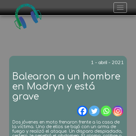
Toggle
navigat
1 - abril - 2021
Balearon a un hombre
en Madryn y está
grave
Dos jóvenes en moto frenaron frente a la casa de
la víctima. Uno de ellos se bajó con un arma de
fuego y realizó el ataque. Un disparo despiadado,
certero, le penetró el abdomen. El plomo, calibre a