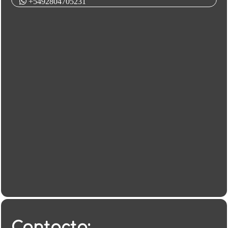
+5492804705231
Contacto: