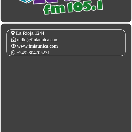
La Rioja 1244
radio@fmlaunica.com
www.fmlaunica.com
+5492804705231