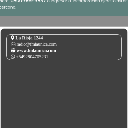
mero:
0800-999-3537
o ingresar a:
incorporación.ejercito.mil.ar
cercana.
La Rioja 1244
radio@fmlaunica.com
www.fmlaunica.com
+5492804705231